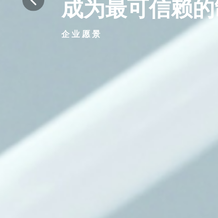
成为最可信赖的
企 业 愿 景